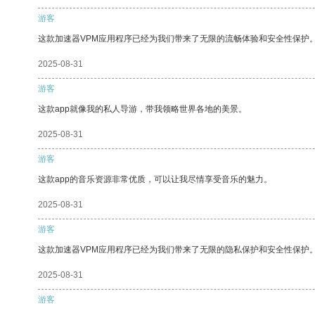
游客
这款加速器VPM应用程序已经为我们带来了无限的流畅体验和安全性保护
2025-08-31
游客
这款app就像我的私人导游，带我领略世界各地的美景。
2025-08-31
游客
这款app的音乐资源非常优质，可以让我尽情享受音乐的魅力。
2025-08-31
游客
这款加速器VPM应用程序已经为我们带来了无限的隐私保护和安全性保护
2025-08-31
游客