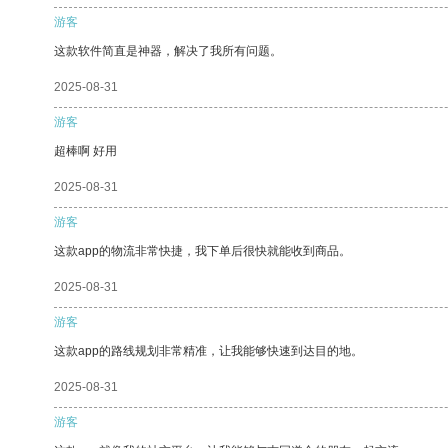
游客
这款软件简直是神器，解决了我所有问题。
2025-08-31
游客
超棒啊 好用
2025-08-31
游客
这款app的物流非常快捷，我下单后很快就能收到商品。
2025-08-31
游客
这款app的路线规划非常精准，让我能够快速到达目的地。
2025-08-31
游客