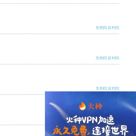
支持
[0]
反对
[0]
支持
[0]
反对
[0]
支持
[0]
反对
[0]
支持
[0]
反对
[0]