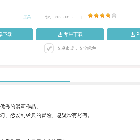
工具
|
时间：2025-08-31
|
卓下载
苹果下载
安卓市场，安全绿色
优秀的漫画作品。
幻、恋爱到经典的冒险、悬疑应有尽有。