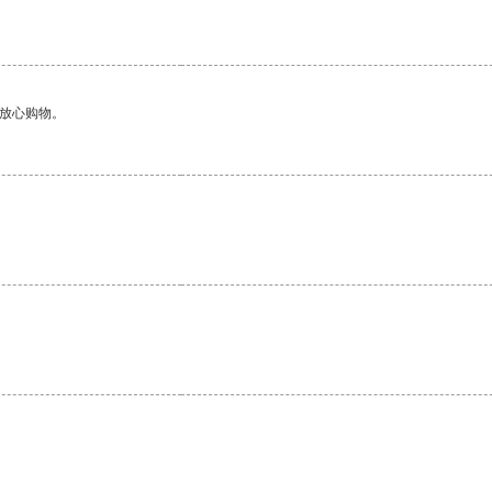
够放心购物。
。