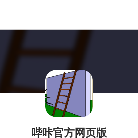
哔咔官方网页版