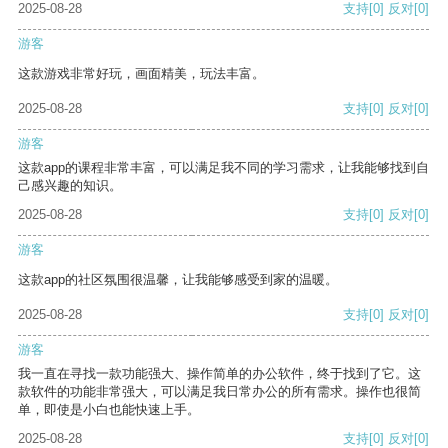
2025-08-28
支持
[0]
反对
[0]
游客
这款游戏非常好玩，画面精美，玩法丰富。
2025-08-28
支持
[0]
反对
[0]
游客
这款app的课程非常丰富，可以满足我不同的学习需求，让我能够找到自
己感兴趣的知识。
2025-08-28
支持
[0]
反对
[0]
游客
这款app的社区氛围很温馨，让我能够感受到家的温暖。
2025-08-28
支持
[0]
反对
[0]
游客
我一直在寻找一款功能强大、操作简单的办公软件，终于找到了它。这
款软件的功能非常强大，可以满足我日常办公的所有需求。操作也很简
单，即使是小白也能快速上手。
2025-08-28
支持
[0]
反对
[0]