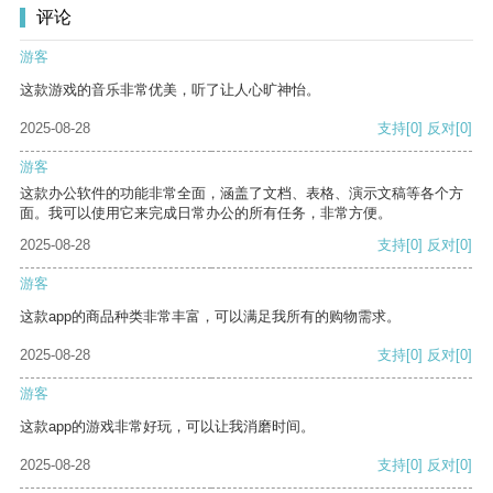
评论
游客
这款游戏的音乐非常优美，听了让人心旷神怡。
2025-08-28
支持
[0]
反对
[0]
游客
这款办公软件的功能非常全面，涵盖了文档、表格、演示文稿等各个方
面。我可以使用它来完成日常办公的所有任务，非常方便。
2025-08-28
支持
[0]
反对
[0]
游客
这款app的商品种类非常丰富，可以满足我所有的购物需求。
2025-08-28
支持
[0]
反对
[0]
游客
这款app的游戏非常好玩，可以让我消磨时间。
2025-08-28
支持
[0]
反对
[0]