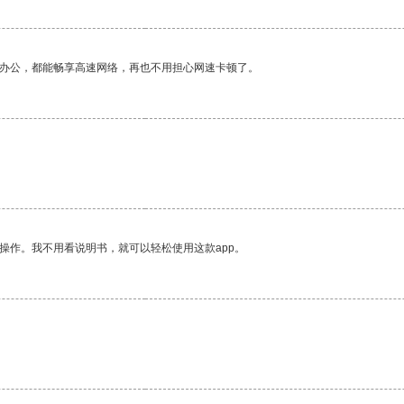
作办公，都能畅享高速网络，再也不用担心网速卡顿了。
操作。我不用看说明书，就可以轻松使用这款app。