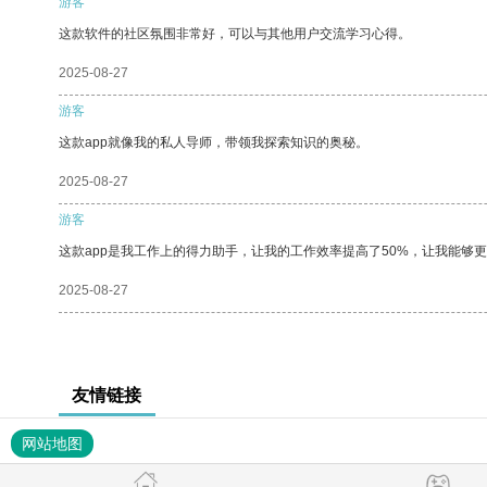
游客
这款软件的社区氛围非常好，可以与其他用户交流学习心得。
2025-08-27
游客
这款app就像我的私人导师，带领我探索知识的奥秘。
2025-08-27
游客
这款app是我工作上的得力助手，让我的工作效率提高了50%，让我能够
2025-08-27
友情链接
网站地图