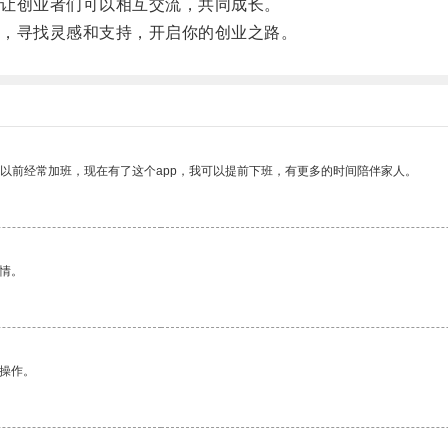
让创业者们可以相互交流，共同成长。
，寻找灵感和支持，开启你的创业之路。
我以前经常加班，现在有了这个app，我可以提前下班，有更多的时间陪伴家人。
情。
悉操作。