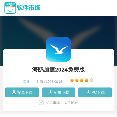
海鸥加速2024免费版
工具
|
时间：2025-08-28
|
安卓下载
苹果下载
PC下载
安卓市场，安全绿色