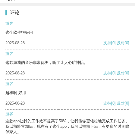
评论
游客
这个软件很好用
2025-08-28
支持
[0]
反对
[0]
游客
这款游戏的音乐非常优美，听了让人心旷神怡。
2025-08-28
支持
[0]
反对
[0]
游客
超棒啊 好用
2025-08-28
支持
[0]
反对
[0]
游客
这款app让我的工作效率提高了50%，让我能够更轻松地完成工作任务。
我以前经常加班，现在有了这个app，我可以提前下班，有更多的时间陪
伴家人。