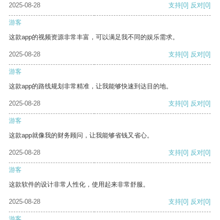
2025-08-28
支持
[0]
反对
[0]
游客
这款app的视频资源非常丰富，可以满足我不同的娱乐需求。
2025-08-28
支持
[0]
反对
[0]
游客
这款app的路线规划非常精准，让我能够快速到达目的地。
2025-08-28
支持
[0]
反对
[0]
游客
这款app就像我的财务顾问，让我能够省钱又省心。
2025-08-28
支持
[0]
反对
[0]
游客
这款软件的设计非常人性化，使用起来非常舒服。
2025-08-28
支持
[0]
反对
[0]
游客