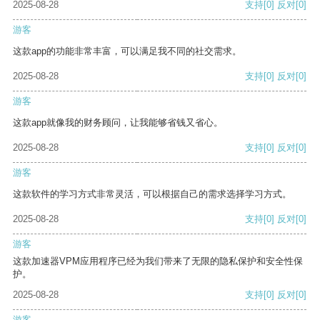
2025-08-28
支持
[0]
反对
[0]
游客
这款app的功能非常丰富，可以满足我不同的社交需求。
2025-08-28
支持
[0]
反对
[0]
游客
这款app就像我的财务顾问，让我能够省钱又省心。
2025-08-28
支持
[0]
反对
[0]
游客
这款软件的学习方式非常灵活，可以根据自己的需求选择学习方式。
2025-08-28
支持
[0]
反对
[0]
游客
这款加速器VPM应用程序已经为我们带来了无限的隐私保护和安全性保
护。
2025-08-28
支持
[0]
反对
[0]
游客