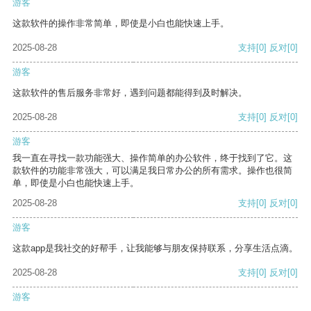
游客
这款软件的操作非常简单，即使是小白也能快速上手。
2025-08-28
支持
[0]
反对
[0]
游客
这款软件的售后服务非常好，遇到问题都能得到及时解决。
2025-08-28
支持
[0]
反对
[0]
游客
我一直在寻找一款功能强大、操作简单的办公软件，终于找到了它。这
款软件的功能非常强大，可以满足我日常办公的所有需求。操作也很简
单，即使是小白也能快速上手。
2025-08-28
支持
[0]
反对
[0]
游客
这款app是我社交的好帮手，让我能够与朋友保持联系，分享生活点滴。
2025-08-28
支持
[0]
反对
[0]
游客