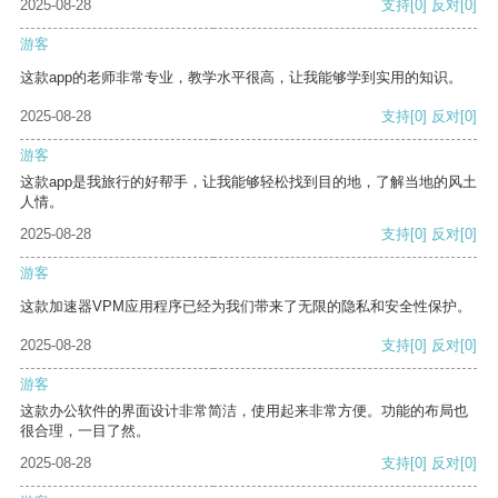
2025-08-28
支持
[0]
反对
[0]
游客
这款app的老师非常专业，教学水平很高，让我能够学到实用的知识。
2025-08-28
支持
[0]
反对
[0]
游客
这款app是我旅行的好帮手，让我能够轻松找到目的地，了解当地的风土
人情。
2025-08-28
支持
[0]
反对
[0]
游客
这款加速器VPM应用程序已经为我们带来了无限的隐私和安全性保护。
2025-08-28
支持
[0]
反对
[0]
游客
这款办公软件的界面设计非常简洁，使用起来非常方便。功能的布局也
很合理，一目了然。
2025-08-28
支持
[0]
反对
[0]