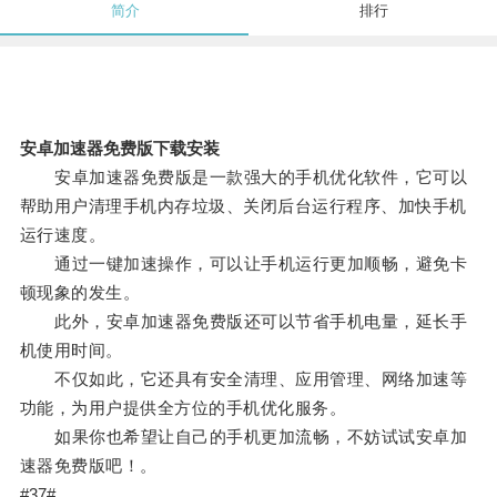
简介
排行
安卓加速器免费版下载安装
安卓加速器免费版是一款强大的手机优化软件，它可以
帮助用户清理手机内存垃圾、关闭后台运行程序、加快手机
运行速度。
通过一键加速操作，可以让手机运行更加顺畅，避免卡
顿现象的发生。
此外，安卓加速器免费版还可以节省手机电量，延长手
机使用时间。
不仅如此，它还具有安全清理、应用管理、网络加速等
功能，为用户提供全方位的手机优化服务。
如果你也希望让自己的手机更加流畅，不妨试试安卓加
速器免费版吧！。
#37#