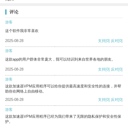
评论
游客
这个软件我非常喜欢
2025-08-28
支持
[0]
反对
[0]
游客
这款app的用户群体非常庞大，我可以结识到来自世界各地的朋友。
2025-08-28
支持
[0]
反对
[0]
游客
这款加速器VPM应用程序可以给你提供最高速度和安全性的连接，并帮
助你在网络上自由移动。
2025-08-28
支持
[0]
反对
[0]
游客
这款加速器VPM应用程序已经为我们带来了无限的隐私保护和安全性保
护。