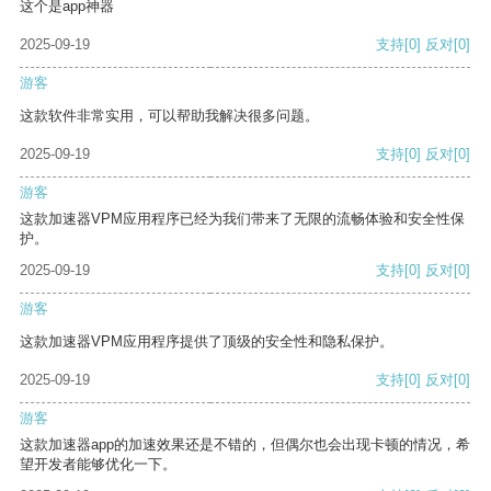
这个是app神器
2025-09-19
支持
[0]
反对
[0]
游客
这款软件非常实用，可以帮助我解决很多问题。
2025-09-19
支持
[0]
反对
[0]
游客
这款加速器VPM应用程序已经为我们带来了无限的流畅体验和安全性保
护。
2025-09-19
支持
[0]
反对
[0]
游客
这款加速器VPM应用程序提供了顶级的安全性和隐私保护。
2025-09-19
支持
[0]
反对
[0]
游客
这款加速器app的加速效果还是不错的，但偶尔也会出现卡顿的情况，希
望开发者能够优化一下。