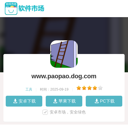
www.paopao.dog.com
工具
|
时间：2025-09-19
|
安卓下载
苹果下载
PC下载
安卓市场，安全绿色