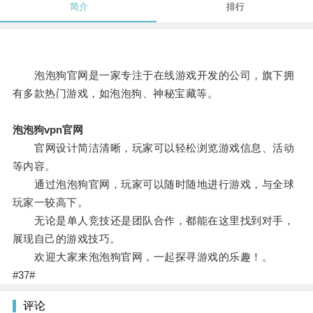
简介
排行
泡泡狗官网是一家专注于在线游戏开发的公司，旗下拥
有多款热门游戏，如泡泡狗、神秘宝藏等。
泡泡狗vpn官网
官网设计简洁清晰，玩家可以轻松浏览游戏信息、活动
等内容。
通过泡泡狗官网，玩家可以随时随地进行游戏，与全球
玩家一较高下。
无论是单人竞技还是团队合作，都能在这里找到对手，
展现自己的游戏技巧。
欢迎大家来泡泡狗官网，一起探寻游戏的乐趣！。
#37#
评论