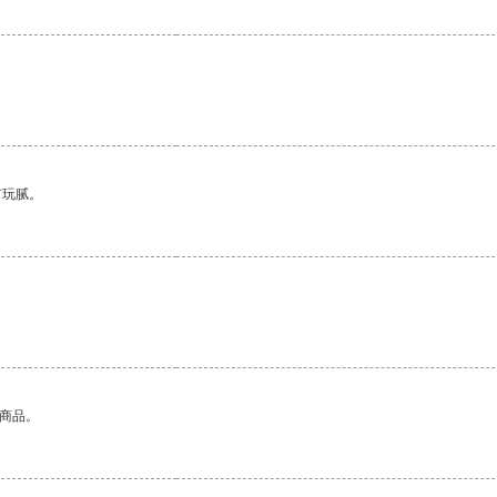
有玩腻。
的商品。