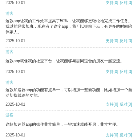
2025-10-01
支持
[0]
反对
[0]
游客
这款app让我的工作效率提高了50%，让我能够更轻松地完成工作任务。
我以前经常加班，现在有了这个app，我可以提前下班，有更多的时间陪
伴家人。
2025-10-01
支持
[0]
反对
[0]
游客
这款app就像我的社交平台，让我能够与志同道合的朋友一起交流。
2025-10-01
支持
[0]
反对
[0]
游客
这款加速器app的功能有点单一，可以增加一些新功能，比如增加一个自
动切换线路的功能。
2025-10-01
支持
[0]
反对
[0]
游客
这款加速器app的操作非常简单，一键加速就能开启，非常方便。
2025-10-01
支持
[0]
反对
[0]