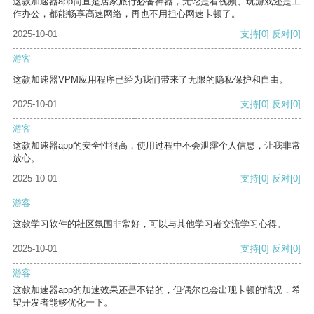
这款加速器app简直是居家旅行必备神器，无论是看视频、玩游戏还是工
作办公，都能畅享高速网络，再也不用担心网速卡顿了。
2025-10-01
支持
[0]
反对
[0]
游客
这款加速器VPM应用程序已经为我们带来了无限的隐私保护和自由。
2025-10-01
支持
[0]
反对
[0]
游客
这款加速器app的安全性很高，使用过程中不会泄露个人信息，让我非常
放心。
2025-10-01
支持
[0]
反对
[0]
游客
这款学习软件的社区氛围非常好，可以与其他学习者交流学习心得。
2025-10-01
支持
[0]
反对
[0]
游客
这款加速器app的加速效果还是不错的，但偶尔也会出现卡顿的情况，希
望开发者能够优化一下。