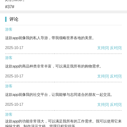
#37#
评论
游客
这款app就像我的私人导游，带我领略世界各地的美景。
2025-10-17
支持
[0]
反对
[0]
游客
这款app的商品种类非常丰富，可以满足我所有的购物需求。
2025-10-17
支持
[0]
反对
[0]
游客
这款app就像我的社交平台，让我能够与志同道合的朋友一起交流。
2025-10-17
支持
[0]
反对
[0]
游客
这款app的功能非常强大，可以满足我所有的工作需求。我可以使用它来
编辑文档、制作演示文稿、管理日程安排等。