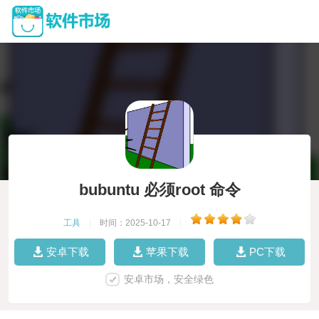
bubuntu 必须root 命令
工具
|
时间：2025-10-17
|
安卓下载
苹果下载
PC下载
安卓市场，安全绿色